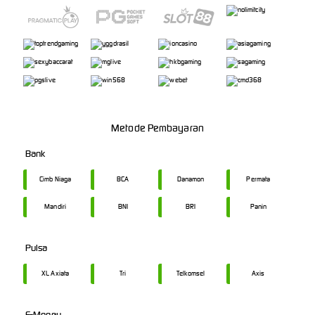
Metode Pembayaran
Bank
Cimb Niaga
BCA
Danamon
Permata
Mandiri
BNI
BRI
Panin
Pulsa
XL Axiata
Tri
Telkomsel
Axis
E-Money