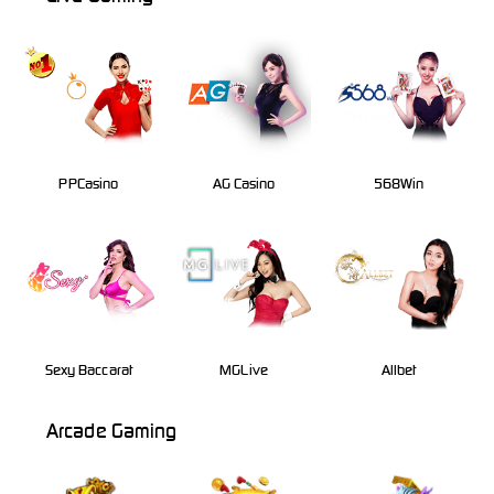
PPCasino
AG Casino
568Win
Sexy Baccarat
MGLive
Allbet
Arcade Gaming