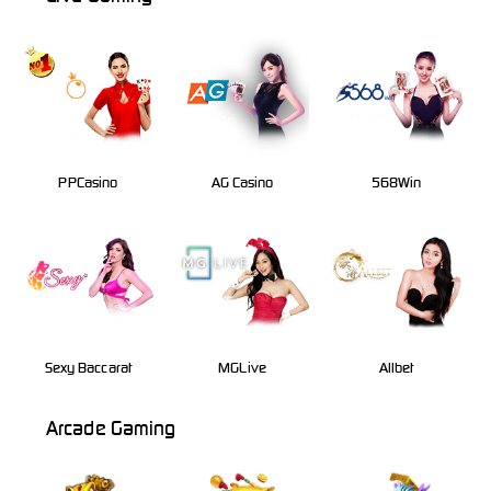
PPCasino
AG Casino
568Win
Sexy Baccarat
MGLive
Allbet
Arcade Gaming