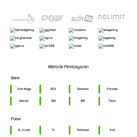
Metode Pembayaran
Bank
Cimb Niaga
BCA
Danamon
Permata
Mandiri
BNI
BRI
Panin
Pulsa
XL Axiata
Tri
Telkomsel
Axis