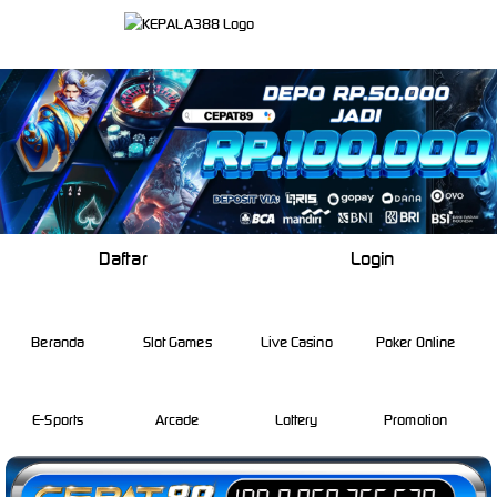
Daftar
Login
Beranda
Slot Games
Live Casino
Poker Online
E-Sports
Arcade
Lottery
Promotion